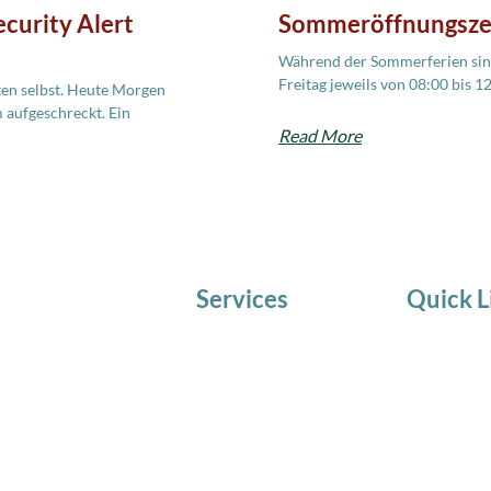
curity Alert
Sommeröffnungsze
Während der Sommerferien sind
Freitag jeweils von 08:00 bis 1
ten selbst. Heute Morgen
 aufgeschreckt. Ein
Read More
Services
Quick L
IT Service
AKTUELLE
Telematik
Team
IT Beratung
Chronik
Schulungen in
Zufrieden
Kleingruppen