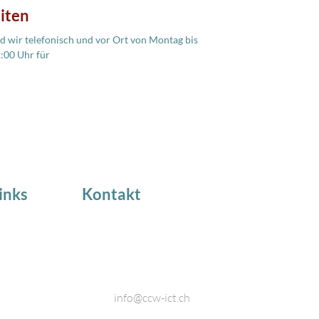
iten
 wir telefonisch und vor Ort von Montag bis
2:00 Uhr für
inks
Kontakt
 NEWS
Industriestrasse 18
8424 Embrach
Telefon: 044 866 80 80
e Kunden
Email:
info@ccw-ict.ch