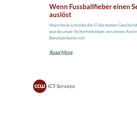
Wenn Fussballfieber einen Se
auslöst
Manchmal schreibt die IT die besten Geschich
wurde unser Sicherheitsteam von einem Alarm
Benutzerkonto mit
Read More
CCW ICT sorgt für sichere IT, moderne
Lösungen und zuverlässigen Support –
damit du dich voll auf dein Geschäft
konzentrieren kannst.