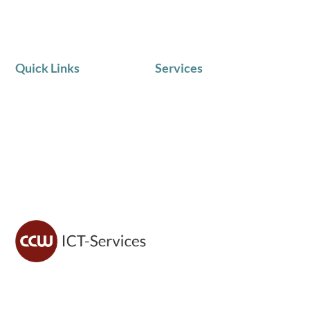
Quick Links
Services
AKTUELLE NEWS
IT Service
Team
Telematik
Chronik
IT Beratung
Zufriedene Kunden
Schulungen in Kleingruppen
CCW ICT sorgt für sichere IT, moderne Lösungen und
zuverlässigen Support – damit du dich voll auf dein
Geschäft konzentrieren kannst.