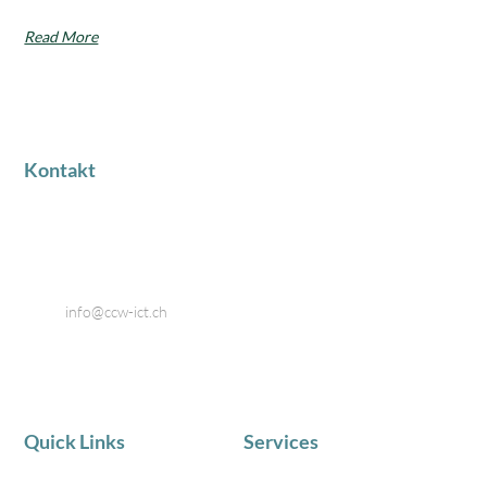
Read More
Kontakt
Industriestrasse 18
8424 Embrach
Telefon: 044 866 80 80
Email:
info@ccw-ict.ch
Quick Links
Services
AKTUELLE NEWS
IT Service