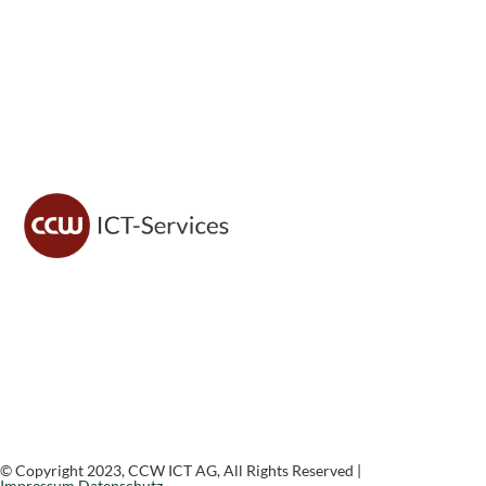
Team
Telematik
Chronik
IT Beratung
Zufriedene Kunden
Schulungen in Kleingruppen
CCW ICT sorgt für sichere IT, moderne Lösungen und
zuverlässigen Support – damit du dich voll auf dein
Geschäft konzentrieren kannst.
© Copyright 2023, CCW ICT AG, All Rights Reserved |
Impressum
Datenschutz