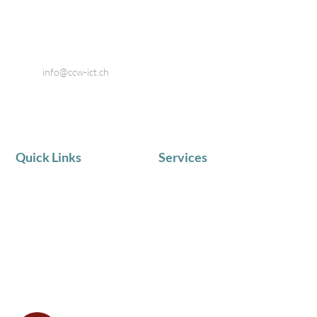
8424 Embrach
Telefon: 044 866 80 80
Email:
info@ccw-ict.ch
Quick Links
Services
AKTUELLE NEWS
IT Service
Team
Telematik
Chronik
IT Beratung
Zufriedene Kunden
Schulungen in Kleingruppen