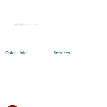
8424 Embrach
Telefon: 044 866 80 80
Email:
info@ccw-ict.ch
Quick Links
Services
AKTUELLE NEWS
IT Service
Team
Telematik
Chronik
IT Beratung
Zufriedene Kunden
Schulungen in Kleingruppen