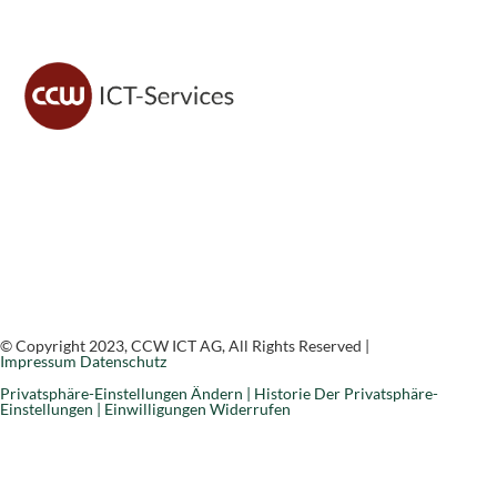
CCW ICT sorgt für sichere IT, moderne Lösungen und
zuverlässigen Support – damit du dich voll auf dein
Geschäft konzentrieren kannst.
© Copyright 2023, CCW ICT AG, All Rights Reserved |
Impressum
Datenschutz
Privatsphäre-Einstellungen Ändern |
Historie Der Privatsphäre-
Einstellungen |
Einwilligungen Widerrufen