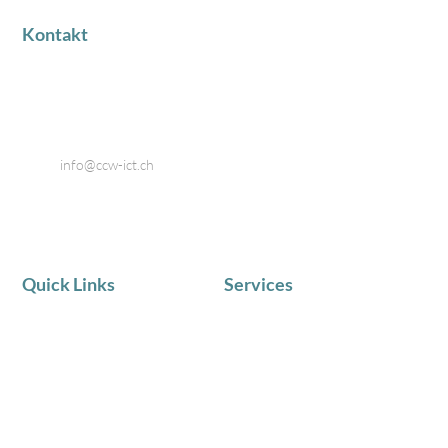
Kontakt
Industriestrasse 18
8424 Embrach
Telefon: 044 866 80 80
Email:
info@ccw-ict.ch
Quick Links
Services
AKTUELLE NEWS
IT Service
Team
Telematik
Chronik
IT Beratung
Zufriedene Kunden
Schulungen in Kleingruppen