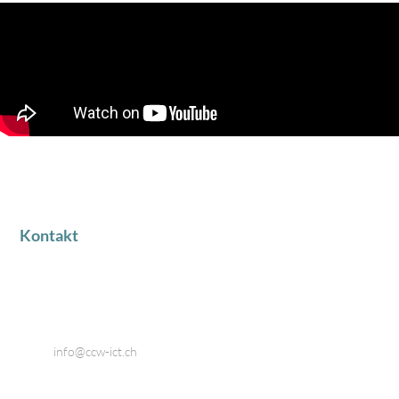
Kontakt
Industriestrasse 18
8424 Embrach
Telefon: 044 866 80 80
Email:
info@ccw-ict.ch