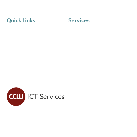
Quick Links
Services
AKTUELLE NEWS
IT Service
Team
Telematik
Chronik
IT Beratung
Zufriedene Kunden
Schulungen in Kleingruppen
CCW ICT sorgt für sichere IT, moderne Lösungen und
zuverlässigen Support – damit du dich voll auf dein
Geschäft konzentrieren kannst.