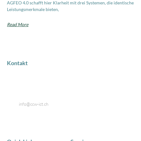
AGFEO 4.0 schafft hier Klarheit mit drei Systemen, die identische
Leistungsmerkmale bieten,
Read More
Kontakt
Industriestrasse 18
8424 Embrach
Telefon: 044 866 80 80
Email:
info@ccw-ict.ch