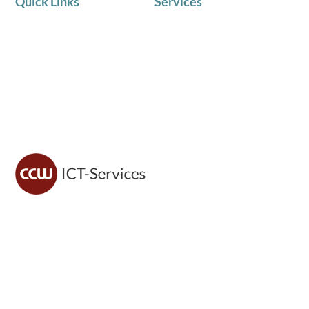
Quick Links
Services
AKTUELLE NEWS
IT Service
Team
Telematik
Chronik
IT Beratung
Zufriedene Kunden
Schulungen in Kleingruppen
CCW ICT sorgt für sichere IT, moderne Lösungen und
zuverlässigen Support – damit du dich voll auf dein
Geschäft konzentrieren kannst.