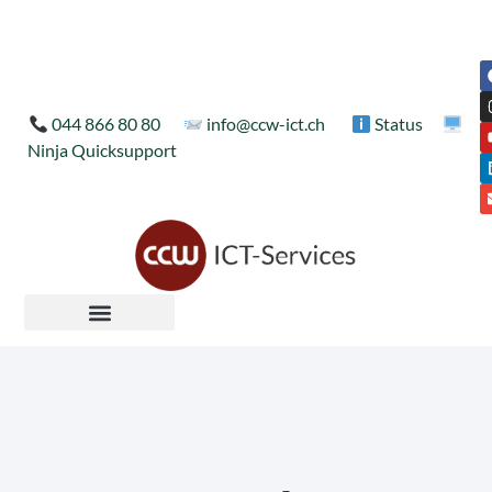
044 866 80 80
info@ccw-ict.ch
Status
Ninja Quicksupport