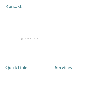
Kontakt
Industriestrasse 18
8424 Embrach
Telefon: 044 866 80 80
Email:
info@ccw-ict.ch
Quick Links
Services
AKTUELLE NEWS
IT Service
Team
Telematik
Chronik
IT Beratung
Zufriedene Kunden
Schulungen in Kleingruppen