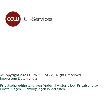
CCW ICT sorgt für sichere IT, moderne Lösungen und
zuverlässigen Support – damit du dich voll auf dein
Geschäft konzentrieren kannst.
© Copyright 2023, CCW ICT AG, All Rights Reserved |
Impressum
Datenschutz
Privatsphäre-Einstellungen Ändern |
Historie Der Privatsphäre-
Einstellungen |
Einwilligungen Widerrufen