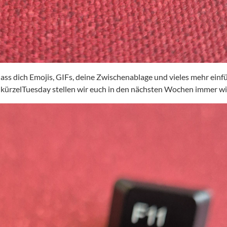
dass dich Emojis, GIFs, deine Zwischenablage und vieles mehr einf
kürzelTuesday stellen wir euch in den nächsten Wochen immer wied