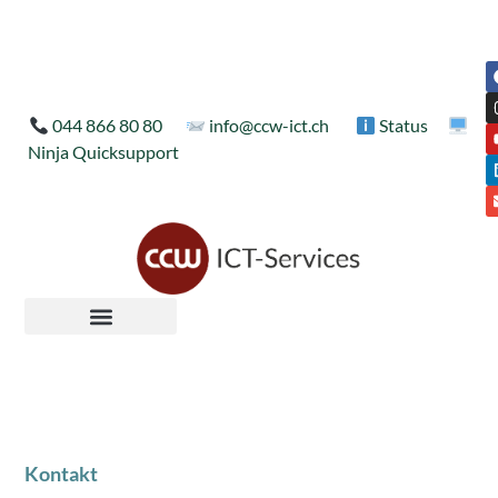
044 866 80 80
info@ccw-ict.ch
Status
Ninja Quicksupport
Kontakt
Industriestrasse 18