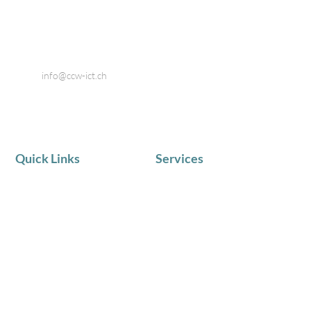
8424 Embrach
Telefon: 044 866 80 80
Email:
info@ccw-ict.ch
Quick Links
Services
AKTUELLE NEWS
IT Service
Team
Telematik
Chronik
IT Beratung
Zufriedene Kunden
Schulungen in Kleingruppen