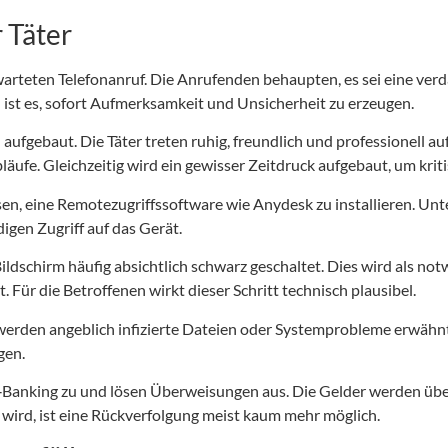
 Täter
arteten Telefonanruf. Die Anrufenden behaupten, es sei eine verd
el ist es, sofort Aufmerksamkeit und Unsicherheit zu erzeugen.
 aufgebaut. Die Täter treten ruhig, freundlich und professionell a
läufe. Gleichzeitig wird ein gewisser Zeitdruck aufgebaut, um kri
en, eine Remotezugriffssoftware wie Anydesk zu installieren. Un
igen Zugriff auf das Gerät.
ldschirm häufig absichtlich schwarz geschaltet. Dies wird als not
. Für die Betroffenen wirkt dieser Schritt technisch plausibel.
werden angeblich infizierte Dateien oder Systemprobleme erwähnt
gen.
s E‑Banking zu und lösen Überweisungen aus. Die Gelder werden ü
 wird, ist eine Rückverfolgung meist kaum mehr möglich.