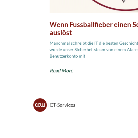
Wenn Fussballfieber einen Se
auslöst
Manchmal schreibt die IT die besten Geschich
wurde unser Sicherheitsteam von einem Alarm
Benutzerkonto mit
Read More
CCW ICT sorgt für sichere IT, moderne
Lösungen und zuverlässigen Support –
damit du dich voll auf dein Geschäft