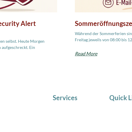
curity Alert
Sommeröffnungsze
Während der Sommerferien sind
Freitag jeweils von 08:00 bis 1
ten selbst. Heute Morgen
 aufgeschreckt. Ein
Read More
Services
Quick L
IT Service
AKTUELLE
Telematik
Team
IT Beratung
Chronik