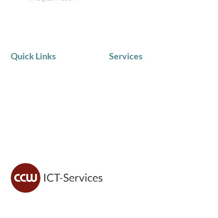
Quick Links
Services
AKTUELLE NEWS
IT Service
Team
Telematik
Chronik
IT Beratung
Zufriedene Kunden
Schulungen in Kleingruppen
CCW ICT sorgt für sichere IT, moderne Lösungen und
zuverlässigen Support – damit du dich voll auf dein