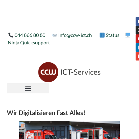
044 866 80 80
info@ccw-ict.ch
Status
Ninja Quicksupport
Wir Digitalisieren Fast Alles!