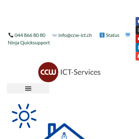
044 866 80 80
info@ccw-ict.ch
Status
Ninja Quicksupport