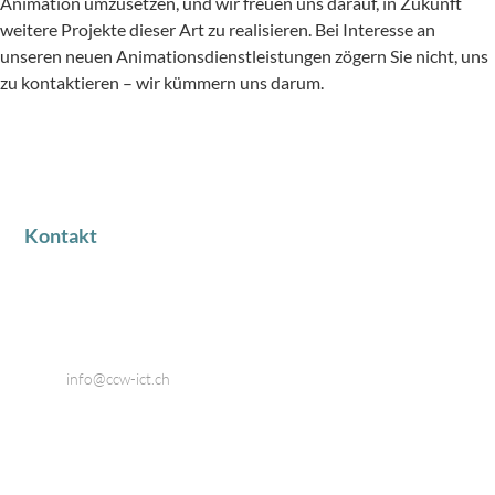
Animation umzusetzen, und wir freuen uns darauf, in Zukunft
weitere Projekte dieser Art zu realisieren. Bei Interesse an
unseren neuen Animationsdienstleistungen zögern Sie nicht, uns
zu kontaktieren – wir kümmern uns darum.
Kontakt
Industriestrasse 18
8424 Embrach
Telefon: 044 866 80 80
Email:
info@ccw-ict.ch