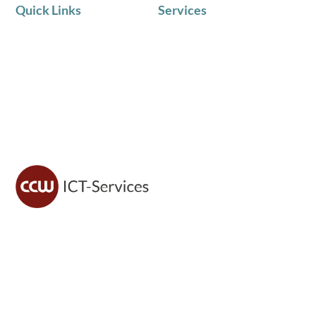
Quick Links
Services
AKTUELLE NEWS
IT Service
Team
Telematik
Chronik
IT Beratung
Zufriedene Kunden
Schulungen in Kleingruppen
CCW ICT sorgt für sichere IT, moderne Lösungen und
zuverlässigen Support – damit du dich voll auf dein
Geschäft konzentrieren kannst.