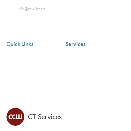
Telefon: 044 866 80 80
Email:
info@ccw-ict.ch
Quick Links
Services
AKTUELLE NEWS
IT Service
Team
Telematik
Chronik
IT Beratung
Zufriedene Kunden
Schulungen in Kleingruppen
CCW ICT sorgt für sichere IT, moderne Lösungen und