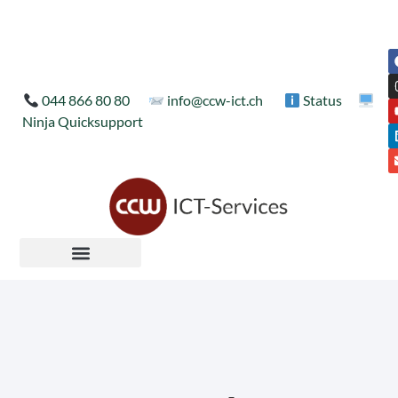
044 866 80 80
info@ccw-ict.ch
Status
Ninja Quicksupport