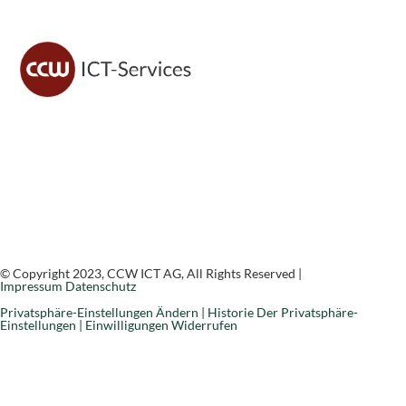
CCW ICT sorgt für sichere IT, moderne Lösungen und
zuverlässigen Support – damit du dich voll auf dein
Geschäft konzentrieren kannst.
© Copyright 2023, CCW ICT AG, All Rights Reserved |
Impressum
Datenschutz
Privatsphäre-Einstellungen Ändern |
Historie Der Privatsphäre-
Einstellungen |
Einwilligungen Widerrufen