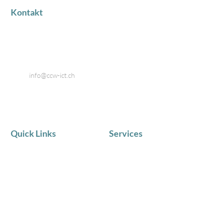
Kontakt
Industriestrasse 18
8424 Embrach
Telefon: 044 866 80 80
Email:
info@ccw-ict.ch
Quick Links
Services
AKTUELLE NEWS
IT Service
Team
Telematik
Chronik
IT Beratung
Zufriedene Kunden
Schulungen in Kleingruppen