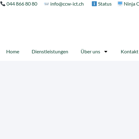
044 866 80 80
info@ccw-ict.ch
Status
Ninja 
Home
Dienstleistungen
Über uns
Kontakt