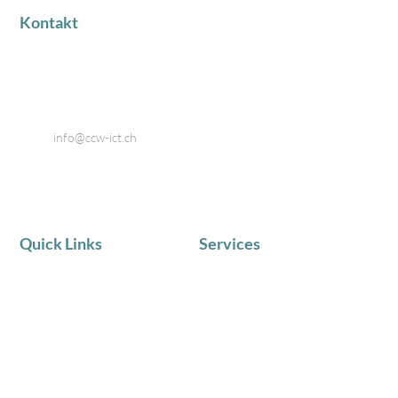
Kontakt
Industriestrasse 18
8424 Embrach
Telefon: 044 866 80 80
Email:
info@ccw-ict.ch
Quick Links
Services
AKTUELLE NEWS
IT Service
Team
Telematik
Chronik
IT Beratung
Zufriedene Kunden
Schulungen in Kleingruppen