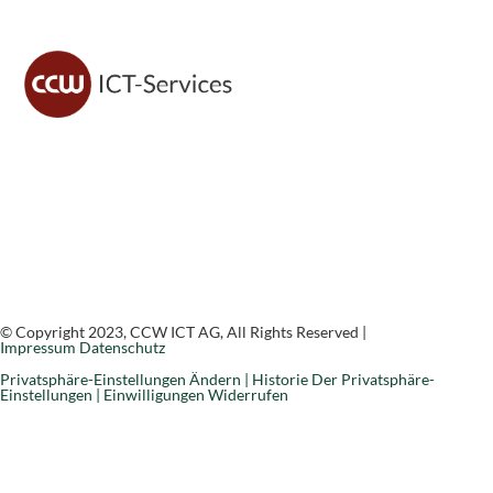
CCW ICT sorgt für sichere IT, moderne Lösungen und
zuverlässigen Support – damit du dich voll auf dein
Geschäft konzentrieren kannst.
© Copyright 2023, CCW ICT AG, All Rights Reserved |
Impressum
Datenschutz
Privatsphäre-Einstellungen Ändern |
Historie Der Privatsphäre-
Einstellungen |
Einwilligungen Widerrufen