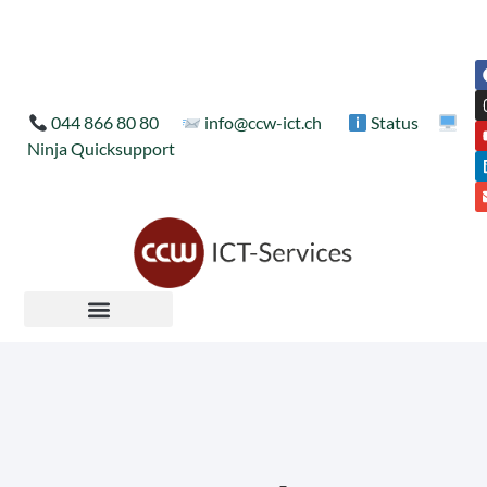
044 866 80 80
info@ccw-ict.ch
Status
Ninja Quicksupport