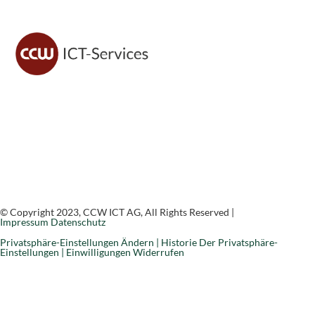
CCW ICT sorgt für sichere IT, moderne Lösungen und
zuverlässigen Support – damit du dich voll auf dein
Geschäft konzentrieren kannst.
© Copyright 2023, CCW ICT AG, All Rights Reserved |
Impressum
Datenschutz
Privatsphäre-Einstellungen Ändern |
Historie Der Privatsphäre-
Einstellungen |
Einwilligungen Widerrufen