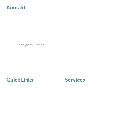
Kontakt
Industriestrasse 18
8424 Embrach
Telefon: 044 866 80 80
Email:
info@ccw-ict.ch
Quick Links
Services
AKTUELLE NEWS
IT Service
Team
Telematik
Chronik
IT Beratung
Zufriedene Kunden
Schulungen in Kleingruppen