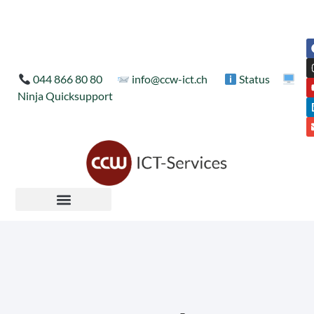
044 866 80 80
info@ccw-ict.ch
Status
Ninja Quicksupport