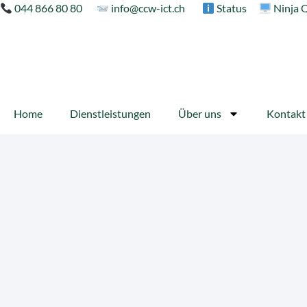
044 866 80 80
info@ccw-ict.ch
Status
Ninja 
Home
Dienstleistungen
Über uns
Kontakt